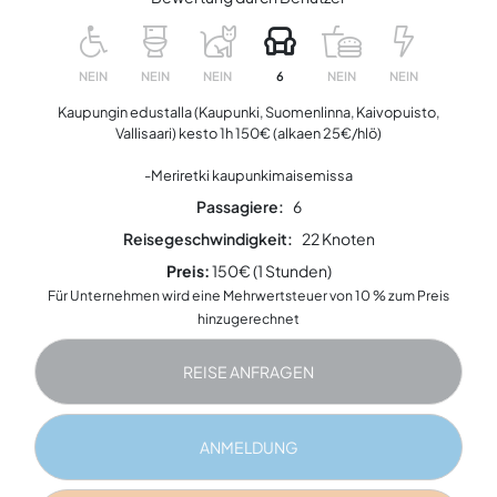
NEIN
NEIN
NEIN
6
NEIN
NEIN
Kaupungin edustalla (Kaupunki, Suomenlinna, Kaivopuisto,
Vallisaari) kesto 1h 150€ (alkaen 25€/hlö)
-Meriretki kaupunkimaisemissa
Passagiere:
6
Reisegeschwindigkeit:
22 Knoten
Preis:
150€ (1 Stunden)
Für Unternehmen wird eine Mehrwertsteuer von 10 % zum Preis
hinzugerechnet
REISE ANFRAGEN
ANMELDUNG