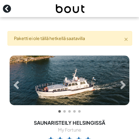
Yhteystiedot
Kirjaudu
×
Paketti ei ole tällä hetkellä saatavilla
SAUNARISTEILY HELSINGISSÄ
My Fortune