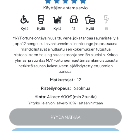
Käyttäjien antama arvio
Kyllä
Kyllä
Kyllä
12
Kyllä
Ei
M/Y Fortune on täysin uusittu vene, joka tarjoaa saunaristeilyjä
jopa 12 hengelle. Laivan tunnelmallinen lounge ja upea sauna
mahdollistavat ainutlaatuisen kokemuksen tutustua
historialliseen Helsingin saaristoon ja sen lähialueisiin. Kokoa
ryhmäsi ja suuntaa M/Y Fortuneen nauttimaan ikimuistoisista
hetkistä saunan, kalastuksen ja jäähdytettyjen juomien
parissa!
Matkustajat:
12
Risteilynopeus:
6 solmua
Hinta:
Alkaen 600€ (min 2 tuntia)
Yrityksille arvonlisävero 10% lisätään hintaan
PYYDÄ MATKAA