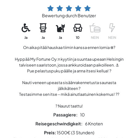
Bewertung durch Benutzer
Ja
Ja
Ja
10
NEIN
NEIN
On aika pitää hauskaa tiimin kanssa ennen lomia ❄️?
Hyppää My Fortune Oy:n kyytiin ja suuntaa upeaan Helsingin
talviseen saaristoon, jossa ankkuroidaan paikoilleen. ⚓️
Pue pelastuspuku päälle ja anna itsesi kellua! ?
Nauti veneen upeasta sisäänrakennetusta saunasta
jälkikäteen ?
Testasimme sen itse – mikä ainutlaatuinen kokemus! ?‍?
? Naurut taattu!
Passagiere:
10
Reisegeschwindigkeit:
6 Knoten
Preis:
1500€ (3 Stunden)