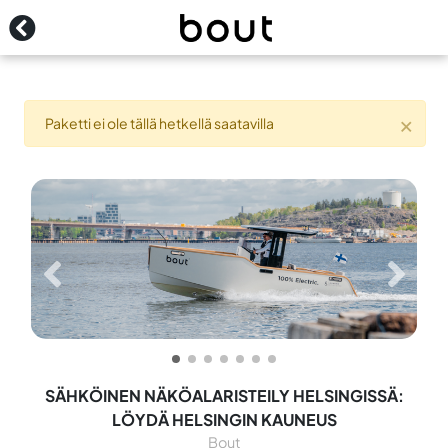
Yhteystiedot
Kirjaudu
×
Paketti ei ole tällä hetkellä saatavilla
SÄHKÖINEN NÄKÖALARISTEILY HELSINGISSÄ:
LÖYDÄ HELSINGIN KAUNEUS
Bout