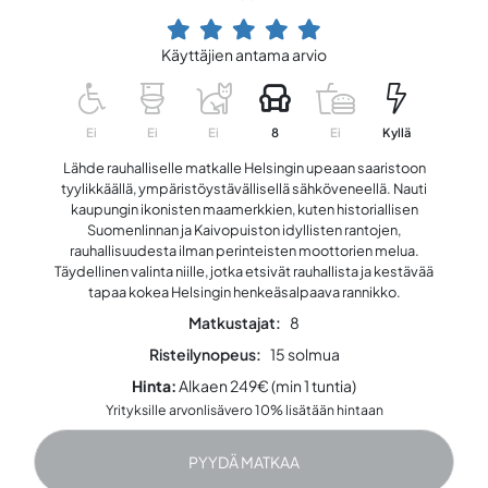
Käyttäjien antama arvio
Ei
Ei
Ei
8
Ei
Kyllä
Lähde rauhalliselle matkalle Helsingin upeaan saaristoon
tyylikkäällä, ympäristöystävällisellä sähköveneellä. Nauti
kaupungin ikonisten maamerkkien, kuten historiallisen
Suomenlinnan ja Kaivopuiston idyllisten rantojen,
rauhallisuudesta ilman perinteisten moottorien melua.
Täydellinen valinta niille, jotka etsivät rauhallista ja kestävää
tapaa kokea Helsingin henkeäsalpaava rannikko.
Matkustajat:
8
Risteilynopeus:
15 solmua
Hinta:
Alkaen 249€ (min 1 tuntia)
Yrityksille arvonlisävero 10% lisätään hintaan
PYYDÄ MATKAA